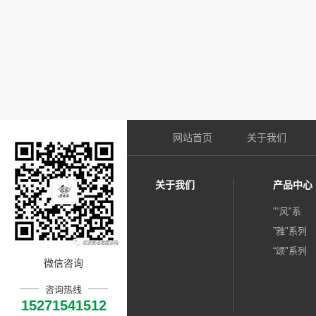
网站首页
关于我们
关于我们
产品中心
"“风"系
”雅"系列
“颂"系列
微信咨询
咨询热线
15271541512